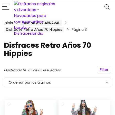
Inicio
DISFRACES CARNAVAL
Disfraces Retro Años 70 Hippies
Página 3
Disfraces Retro Años 70
Hippies
Filter
Ordenado
Mostrando 61–65 de 65 resultados
por
Ordenar por los últimos
los
últimos