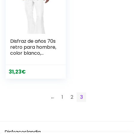
Disfraz de años 70s
retro para hombre,
color blanco,
Smiffy’s 39427
31,23
€
←
1
2
3
Disfraceslandia