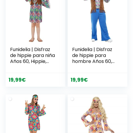
Funidelia | Disfraz
Funidelia | Disfraz
de hippie para niña
de hippie para
Años 60, Hippie,
hombre Años 60,
Flower power,
Hippie, Flower
Décadas – Disfraz
power, Décadas –
para niños y
Disfraz para
19,99
€
19,99
€
divertidos
adultos y divertidos
accesorios para
accesorios para
Fiestas, Carnaval y
Fiestas, Carnaval y
Halloween
Halloween