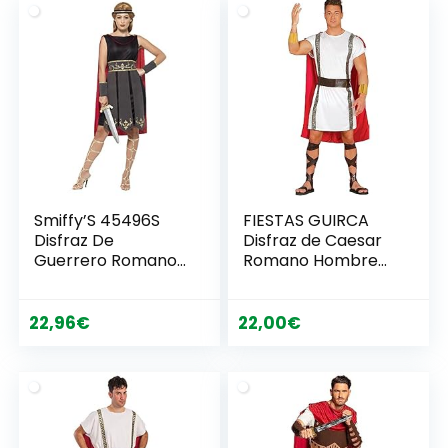
era:
es:
era:
es:
23,95€.
17,49€.
22,25€.
20,46€.
Smiffy’S 45496S
FIESTAS GUIRCA
Disfraz De
Disfraz de Caesar
Guerrero Romano
Romano Hombre
Con Túnica Capa
Adulto Talla L 52-
Incorporada Y
54
Brazaletes, Negro, S
22,96
€
22,00
€
– Eu Tamaño 36-38