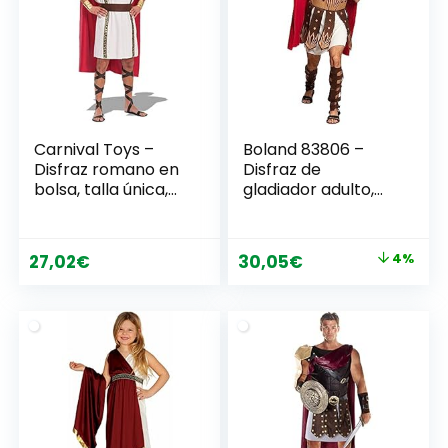
Carnival Toys –
Boland 83806 –
Disfraz romano en
Disfraz de
bolsa, talla única,
gladiador adulto,
color blanco
hombre, César,
(80395)
Römer, arena,
pelea, coloseo,
El
El
27,02
€
30,05
€
4%
carnaval,
precio
precio
Halloween,
carnaval, carnaval,
original
actual
fiesta temática,
era:
es:
disfraz, teatro, talla
31,25€.
30,05€.
M/L