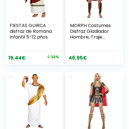
FIESTAS GUIRCA
MORPH Costumes
disfraz de Romana
Disfraz Gladiador
infantil 5-12 años
Hombre, Traje
Romano Hombre,
Disfraz De Romano
Adulto, Disfraz
El
El
19,44
€
22%
46,95
€
Legionario Hombre,
precio
precio
Disfraz Soldado
Romano, Disfraces
original
actual
Espartano, Disfraz
era:
es:
Carnaval Hombre
24,95€.
19,44€.
Tallas L,XL