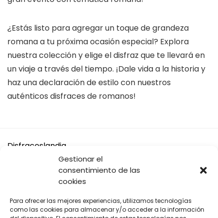
¿Estás listo para agregar un toque de grandeza
romana a tu próxima ocasión especial? Explora
nuestra colección y elige el disfraz que te llevará en
un viaje a través del tiempo. ¡Dale vida a la historia y
haz una declaración de estilo con nuestros
auténticos disfraces de romanos!
Disfraceslandia
Gestionar el
Buscamos Disfraces Originales y divertidos, así como todo
consentimiento de las
tipo de accesorios y complementos para tu disfraz o tus
cookies
Fiestas.
Para ofrecer las mejores experiencias, utilizamos tecnologías
A cambio solo te pedimos que si vas a comprar en Amazon,
como las cookies para almacenar y/o acceder a la información
compres desde nuestros enlaces.