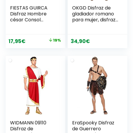
FIESTAS GUIRCA
OKGD Disfraz de
Disfraz Hombre
gladiador romano
césar Consol
para mujer, disfraz
Romano
de princesa
guerrera Xena
para mujer, disfraz
El
El
17,95
€
19%
34,90
€
de diosa griega
precio
precio
antigua para
Halloween, baile de
original
actual
máscaras
era:
es:
22,15€.
17,95€.
WIDMANN 09110
EraSpooky Disfraz
Disfraz de
de Guerrero