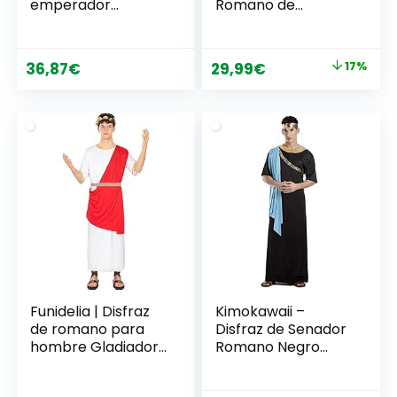
emperador
Romano de
romano, para
Hombre Adulto
hombre,
para Cosplay de
rojo/blanco, XXL ,
Fiesta
El
El
36,87
€
29,99
€
17%
color/modelo
Halloween,Carnava
precio
precio
surtido
l,Ropa de Fiesta
Temática
original
actual
era:
es:
35,99€.
29,99€.
Funidelia | Disfraz
Kimokawaii –
de romano para
Disfraz de Senador
hombre Gladiador,
Romano Negro
Centurión, Culturas
Talla M/L
& Tradiciones –