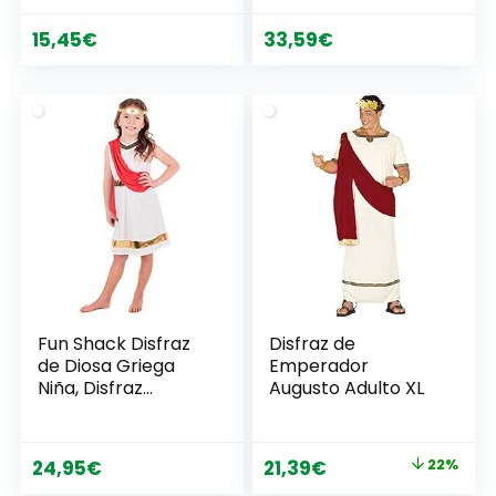
mujer, rojo/blanco,
M , color/modelo
15,45
€
33,59
€
surtido
Fun Shack Disfraz
Disfraz de
de Diosa Griega
Emperador
Niña, Disfraz
Augusto Adulto XL
Romana Niña,
Disfraz Romano
Niña, Disfraz Griega
El
El
24,95
€
21,39
€
22%
Niña, Disfraz
precio
precio