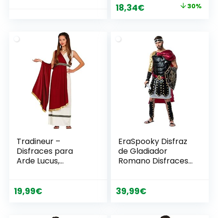
Disfraz para
El
El
18,34
€
30%
adultos y divertidos
precio
precio
accesorios para
Fiestas, Carnaval y
original
actual
Halloween –
era:
es:
Marrón
26,34€.
18,34€.
Tradineur –
EraSpooky Disfraz
Disfraces para
de Gladiador
Arde Lucus,
Romano Disfraces
Halloween,
Capa Fiesta de
carnaval, etc. (1)
Halloween Traje
Divertido
19,99
€
39,99
€
Disfrazarse para
Hombres Adultos