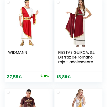
WIDMANN
FIESTAS GUIRCA, S.L.
Disfraz de romano
rojo – adolescente
El
El
37,55
€
11%
18,89
€
precio
precio
original
actual
era:
es:
41,96€.
37,55€.