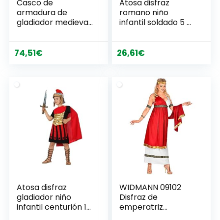
Casco de
Atosa disfraz
armadura de
romano niño
gladiador medieval
infantil soldado 5 a
LARP para la
6 años
cabeza de
caballeros disfraz
74,51
€
26,61
€
de gladiadores
romanos película
fantasía, regalo
para él
Atosa disfraz
WIDMANN 09102
gladiador niño
Disfraz de
infantil centurión 10
emperatriz
a 12 años
romana, para