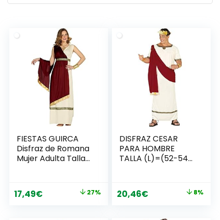
últimos
FIESTAS GUIRCA
DISFRAZ CESAR
Disfraz de Romana
PARA HOMBRE
Mujer Adulta Talla
TALLA (L)=(52-54),
M 38-40
colores surtidos
El
El
El
El
17,49
€
27%
20,46
€
8%
precio
precio
precio
precio
original
actual
original
actual