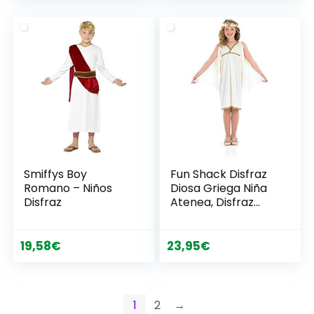
Carnaval Niña
Tallas M
original
actual
era:
es:
27,27€.
21,39€.
Smiffys Boy
Fun Shack Disfraz
Romano – Niños
Diosa Griega Niña
Disfraz
Atenea, Disfraz
Carnaval Niña
Disponible en Talla
19,58
€
23,95
€
1
2
→