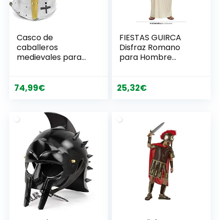
Casco de
FIESTAS GUIRCA
caballeros
Disfraz Romano
medievales para
para Hombre
disfraz con
Adulto Talla
acabado romano y
Grande
acabado cromado
74,99
€
25,32
€