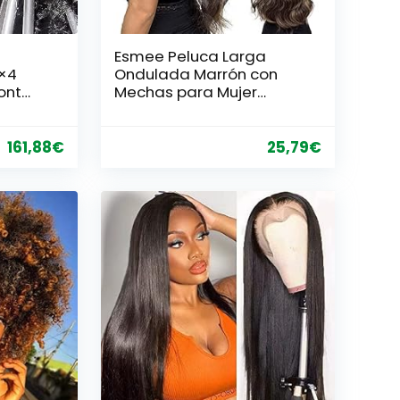
Esmee Peluca Larga
×4
Ondulada Marrón con
ont
Mechas para Mujer
 Black
Peluca de Pelo Natural
ello
Sintético Resistente al
lo
Calor para Uso Diario en
161,88
€
25,79
€
r
Fiestas Cosplay