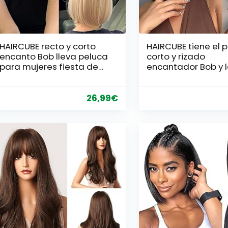
HAIRCUBE recto y corto
HAIRCUBE tiene el p
encanto Bob lleva peluca
corto y rizado
para mujeres fiesta de
encantador Bob y 
fibra sintética resistente
peluca bang son d
al calor natural/juego de
naturaleza femeni
roles/ropa/peluca diaria
fiesta de fibra sint
26,99
€
(Rubio marrón oscuro)
resistente al calor
de roles/ropa/pel
diaria (Marrón osc