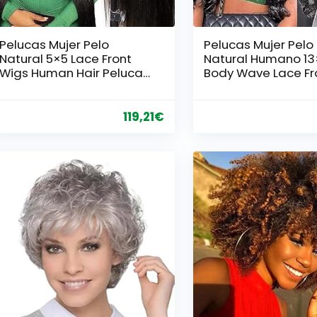
Pelucas Mujer Pelo
Pelucas Mujer Pelo
Natural 5×5 Lace Front
Natural Humano 13
Wigs Human Hair Peluca
Body Wave Lace Fr
Negra Larga Con 180%
Wig Human Hair For
Densidad Rayita Pre
Women Peluca Cab
Arrancada Con Cabello
Humano Peluca Pe
119,21
€
Natural De Bebé 18
Humano Mujer Colo
Pulgadas(45cm)
Negro Natural 24
Pulgada (60cm)