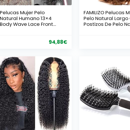
Pelucas Mujer Pelo
FAMILIZO Pelucas M
Natural Humano 13×4
Pelo Natural Largo
Body Wave Lace Front
Postizos De Pelo Na
Wig Human Hair For Black
Hombres 60 Cm De
Women Peluca Cabello
Resistente Al Calor
Humano Peluca Pelo
Mujer Rubia Larga 
94,88
€
Humano Mujer Color
Peluca Completa
Negro Natural 18 Pulgada
(45cm)