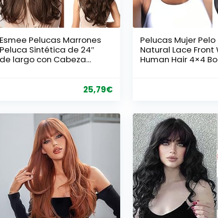
Esmee Pelucas Marrones
Pelucas Mujer Pelo
Peluca Sintética de 24″
Natural Lace Front
de largo con Cabeza
Human Hair 4×4 B
Natural de Alta Densidad
Straight Human Ha
Pelucas de Cabello
150% Density 100%
Permanente al Calor
Pelucas Mujer Pelo
25,79
€
para Mujeres
Natural Humano
10Pulgadas