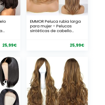
elo
EMMOR Peluca rubia larga
para mujer – Pelucas
la
sintéticas de cabello
e
natural con explosión, uso
na
diario para cosplay de
ética
fiesta (2 gorro de peluca
25,99
€
25,99
€
/juego
gratis)…
uca
uro)