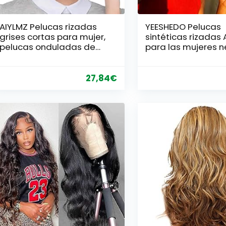
AIYLMZ Pelucas rizadas
YEESHEDO Pelucas
grises cortas para mujer,
sintéticas rizadas 
pelucas onduladas de
para las mujeres 
corte pixie en capas
Peluca rizada riza
grises degradadas con
natural marrón om
flequillo, pelucas cortas
Peluca Fluffy del 
27,84
€
rizadas grises
natural a prueba d
esponjosas sintéticas
completa Para Fie
(Gris)