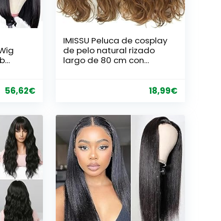
IMISSU Peluca de cosplay
 Wig
de pelo natural rizado
ob
largo de 80 cm con
ir Wig
flequillo Pelucas de
fiesta de disfraces de
Halloween coloridas para
56,62
€
18,99
€
mujeres (marrón)