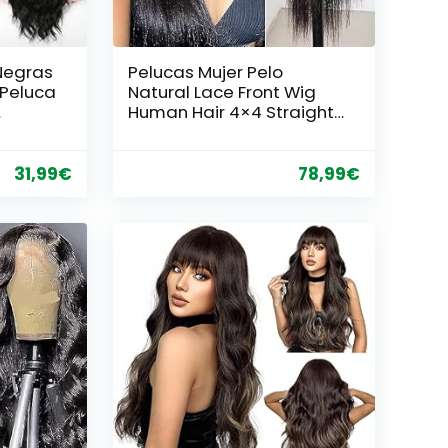
Negras
Pelucas Mujer Pelo
 Peluca
Natural Lace Front Wig
Human Hair 4×4 Straight
llo
Human Hair Wig 180%
a Día
Density 100% Pelucas
Mujer Pelo Natural
31,99
€
78,99
€
Humano 14
Pulgadas(35cm)