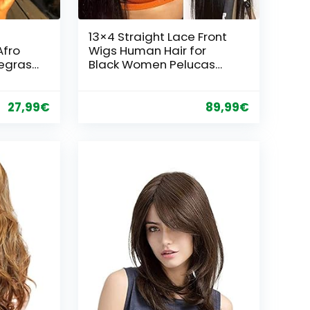
13×4 Straight Lace Front
Afro
Wigs Human Hair for
negras
Black Women Pelucas
do pelo
Mujer Pelo Natural
bre
Humano Pelucas Cabello
aspecto
Natural Pelucas de Pelo
27,99
€
89,99
€
e calor
Humano Color Negro
sta
Natural 16 Pulgadas