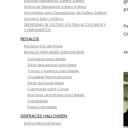
g
Bandas Despedida Soltera Soltero
Disfraces Despedida Soltero Soltera
p
Hinchables para Despedidas de Soltero Soltera
Lencería Sexy y Erótica
DESPEDIDAS DE SOLTERO SOLTERA ACCESORIOS Y
Pe
COMPLEMENTOS
O
REGALOS
Regalos Día del Padre
Mo
REGALOS PARA BEBÉS BABYSHOWER
Sonajeros para Bebés
Sillas Mecedoras para Bebe
Tronas y Asientos para Bebés
Chupetes Personalizados
Sillas de paseo Bebé
Colchones para Cunas
Mochilas de Pañales para Bebés
Vigilabebés
Paseo portabebe
DISFRACES HALLOWEEN
Disfraz Michael Myers