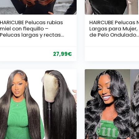
HARICUBE Pelucas rubias
HAIRCUBE Pelucas 
miel con flequillo –
Largas para Mujer,
Pelucas largas y rectas
de Pelo Ondulado
en capas para mujer,
Sintético con Flequi
pelucas castaño claro
Limpio para El Día 
castaño, pelucas
27,99
€
sintéticas naturales
resistentes al calor para
todos los días/fiestas