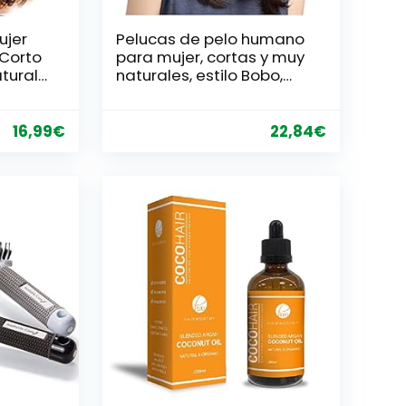
ujer
Pelucas de pelo humano
 Corto
para mujer, cortas y muy
tural
naturales, estilo Bobo,
 Pelo
rubio dorado, resistente
 De La
al calor, rizos rizados,
Rizado
ondulados, sintéticas
16,99
€
22,84
€