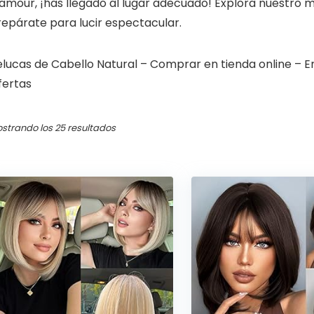
lamour, ¡has llegado al lugar adecuado! Explora nuestro 
repárate para lucir espectacular.
lucas de Cabello Natural – Comprar en tienda online – En
fertas
Ordenado
strando los 25 resultados
por
los
últimos