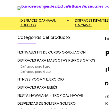
DISFRACES CARNAVAL
DISFRACES INFANTILE
ADULTOS
CARNAVAL
Categorías del producto
In
P
FESTIVALES FIN DE CURSO GRADUACIÓN
DISFRACES PARA MASCOTAS PERROS GATOS
Disfraces para Perro
¡
Disfraces para Gato
FITNESS YOGA Y EJERCICIO
D
DISFRACES PARA BEBÉS
FIESTA HAWAIANA - TROPICAL HAWAII
¡B
la
DESPEDIDAS DE SOLTERA SOLTERO