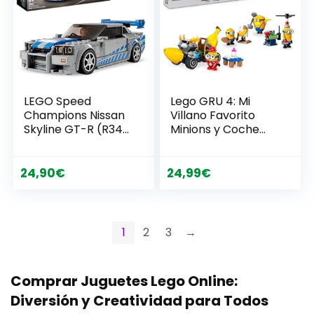
LEGO Speed
Lego GRU 4: Mi
Champions Nissan
Villano Favorito
Skyline GT-R (R34)
Minions y Coche
de 2 Fast 2 Furious,
Banana de Juguete
Maqueta de Coche
de Construcción
Juguete para
con 4 Figuras Inc.
24,90
€
24,99
€
Construir, Minifigura
Dave y Mel, Regalo
de Brian O’Conner,
para Niños y Niñas
Set 2023, Regalo
de 6 Años o Más
para Niños y Niñas
Fans de la Película
1
2
3
→
de 9 Años o Más
75580
76917
Comprar Juguetes Lego Online:
Diversión y Creatividad para Todos