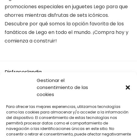
promociones especiales en juguetes Lego para que
ahorres mientras disfrutas de sets icónicos.
Descubre por qué somos la opción favorita de los
fanáticos de Lego en todo el mundo. ¡Compra hoy y
comienza a construir!
Disfraceslandia
Gestionar el
Buscamos Disfraces Originales y divertidos, así como todo
consentimiento de las
tipo de accesorios y complementos para tu disfraz o tus
cookies
Fiestas.
Para ofrecer las mejores experiencias, utilizamos tecnologías
A cambio solo te pedimos que si vas a comprar en Amazon,
como las cookies para almacenar y/o acceder a la información
compres desde nuestros enlaces.
del dispositivo. El consentimiento de estas tecnologías nos
permitirá procesar datos como el comportamiento de
navegación o las identificaciones únicas en este sitio. No
De cada venta recibimos una pequeña comisión para seguir
consentir o retirar el consentimiento, puede afectar negativamente
manteniendo este sitio web tan original y divertido para ti.