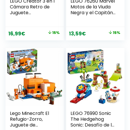
LEGO Creator 3 en 1
LEGO 76260 Marvel
Cámara Retro de
Motos de la Viuda
Juguete
Negra y el Capitán
Convertible en
América, Set de
Videocámara y
Avengers: Edad de
Televisor,
Ultron con 2 Motos
El
El
El
El
16,99
€
15%
13,59
€
15%
Decoración para
de Juguete de
precio
precio
precio
precio
Dormitorio y
Super Héroe para
Accesorio de
niños y niñas de 6
original
actual
original
actual
Escritorio, Regalo
años en adelante
era:
es:
era:
es:
de Fotografía para
19,99€.
16,99€.
15,99€.
13,59€.
Niños y Niñas de 8
Años o Más 31147
Lego Minecraft El
LEGO 76990 Sonic
Refugio-Zorro,
The Hedgehog
Juguete de
Sonic: Desafío de la