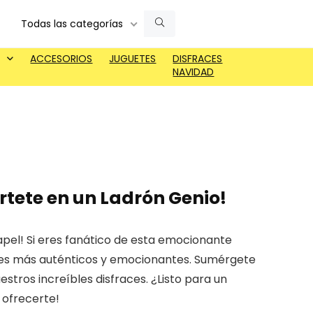
Todas las categorías
ACCESORIOS
JUGUETES
DISFRACES
NAVIDAD
rtete en un Ladrón Genio!
apel! Si eres fanático de esta emocionante
races más auténticos y emocionantes. Sumérgete
stros increíbles disfraces. ¿Listo para un
 ofrecerte!