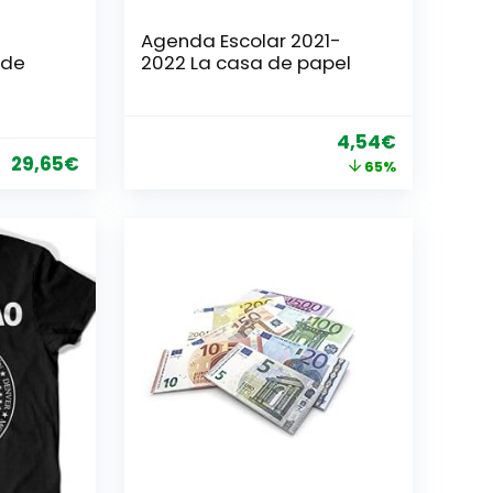
Agenda Escolar 2021-
 de
2022 La casa de papel
El
El
4,54
€
29,65
€
precio
precio
65%
original
actual
era:
es:
12,90€.
4,54€.