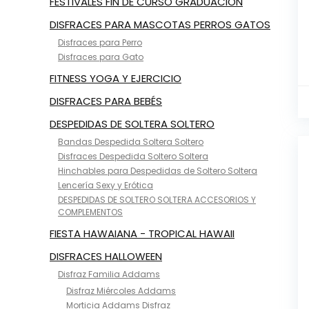
FESTIVALES FIN DE CURSO GRADUACIÓN
DISFRACES PARA MASCOTAS PERROS GATOS
Disfraces para Perro
Disfraces para Gato
FITNESS YOGA Y EJERCICIO
DISFRACES PARA BEBÉS
DESPEDIDAS DE SOLTERA SOLTERO
Bandas Despedida Soltera Soltero
Disfraces Despedida Soltero Soltera
Hinchables para Despedidas de Soltero Soltera
Lencería Sexy y Erótica
DESPEDIDAS DE SOLTERO SOLTERA ACCESORIOS Y
COMPLEMENTOS
FIESTA HAWAIANA - TROPICAL HAWAII
DISFRACES HALLOWEEN
Disfraz Familia Addams
Disfraz Miércoles Addams
Morticia Addams Disfraz