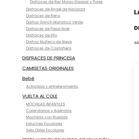
Disfraces de Rey Mago Gaspar y Pajes
Disfraces de Ángel de Navidad
L
Disfraces de Reno
Disfraz Grinch Monstruo Verde
D
Disfraces de Papa Noel
Disfraces de Elfo
Disfraz Muñeco de Nieve
Mo
Disfraces de Castañera
DISFRACES DE PRINCESA
CAMISETAS ORIGINALES
Bebé
Actividad y entretenimiento
VUELTA AL COLE
MOCHILAS INFANTILES
Calendarios y Agendas
Mochilas con Ruedas
Estuches Escolares
Sets Útiles Escolares