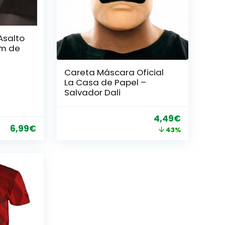
Asalto
cm de
Careta Máscara Oficial
La Casa de Papel –
Salvador Dali
El
El
4,49
€
6,99
€
precio
precio
43%
original
actual
era:
es:
7,90€.
4,49€.