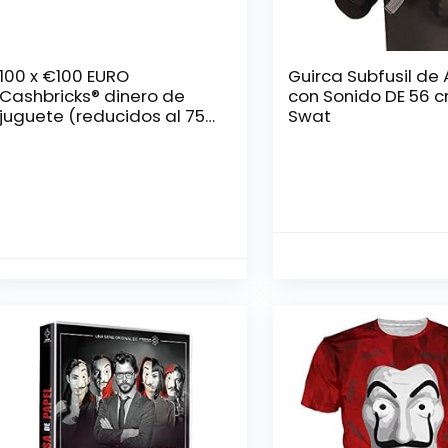
100 x €100 EURO
Guirca Subfusil de 
Cashbricks® dinero de
con Sonido DE 56 
juguete (reducidos al 75
Swat
% del tamaño original)