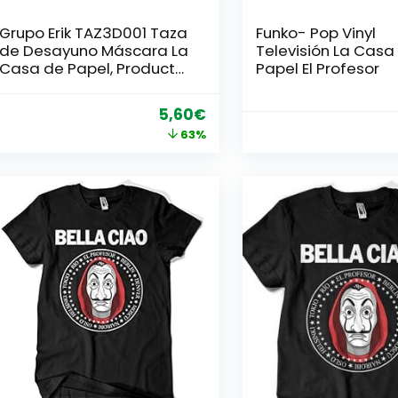
Grupo Erik TAZ3D001 Taza
Funko- Pop Vinyl
de Desayuno Máscara La
Televisión La Casa
Casa de Papel, Producto
Papel El Profesor
Oficial Netflix, Cerámica,
Roja 3D
El
El
5,60
€
precio
precio
63%
original
actual
era:
es:
14,99€.
5,60€.