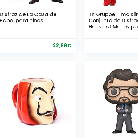
Disfraz de La Casa de
TK Gruppe Timo Kli
Papel para niños
Conjunto de Disfra
House of Money pa
niños con máscara
Dali Salvador, Rifle
Inflable, Mono Rojo
22,99
€
Carnaval y Hallow