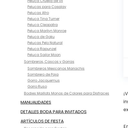
Peluca Cruella de Vil
Pelucas para Cosplay
Pelucas Afro
Peluca Tina Turner
Peluca Cleopatra
Peluca Marilyn Monroe
Peluca de Goku
Pelucas Pelo Natural
Peluca Rapunzel
Peluca Sailor Moon
Sombreros, Cascos y Gorras
Sombreros Mexicanos Mariachis
Sombrero de Paja
Gorro Jacquemus
Gorro Ruso
¡
Bodies Maillots Monos de Colores para Disfraces
in
MANUALIDADES
ex
DETALLES BODA PARA INVITADOS
ARTÍCULOS DE FIESTA
En