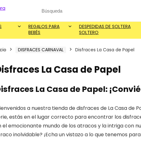
Search
for:
S
REGALOS PARA
DESPEDIDAS DE SOLTERA
BEBÉS
SOLTERO
icio
DISFRACES CARNAVAL
Disfraces La Casa de Papel
isfraces La Casa de Papel
isfraces La Casa de Papel: ¡Convié
ienvenidos a nuestra tienda de disfraces de La Casa de P
erie, estás en el lugar correcto para encontrar los disf
 el emocionante mundo de los atracos y la intriga con nue
raco inolvidable? ¡Echa un vistazo a lo que tenemos para