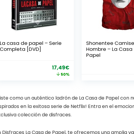
La casa de papel – Serie
Shonentee Camise
Completa [DVD]
Hombre – La Casa
Papel
El
El
17,49
€
precio
precio
50%
original
actual
era:
es:
Viste como un auténtico ladrón de La Casa de Papel con n
34,99€.
17,49€.
spirados en la exitosa serie de Netflix! Entra en el emo
clusiva colección de disfraces.
 Disfraces La Casa de Papel, te ofrecemos una amplia var