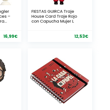
ngler
FIESTAS GUIRCA Traje
ces –
House Card Traje Rojo
ra
con Capucha Mujer L
 de
 para
16,99
€
12,53
€
een