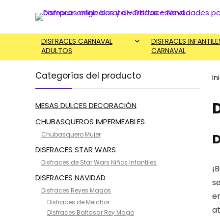
DISFRACES CARNAVAL
DISFRACES INFANTILE
ADULTOS
CARNAVAL
Categorías del producto
In
D
MESAS DULCES DECORACIÓN
CHUBASQUEROS IMPERMEABLES
Chubasquero Mujer
D
DISFRACES STAR WARS
Disfraces de Star Wars Niños Infantiles
¡B
DISFRACES NAVIDAD
s
Disfraces Reyes Magos
en
Disfraces de Melchor
at
Disfraces Baltasar Rey Mago