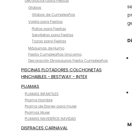
Decoración para Fiestas
se
Globos
pr
Globos de Cumpleaños
Vajilla para Fiestas
ge
Platos para Fiestas
Servilletas para Fiestas
D
Tazas para Fiestas
Máquinas de Humo
Fiesta Cumpleaños Unicornio
Decoración Dinosaurios Fiesta Cumpleaños
PISCINAS FLOTADORES COLCHONETAS
HINCHABLES - BESTWAY - INTEX
PIJAMAS
PIJAMAS INFANTILES
Pijama Hombre
Pijama de Disney para mujer
Pijamas Mujer
PIJAMAS NAVIDEÑOS NAVIDAD
M
DISFRACES CARNAVAL