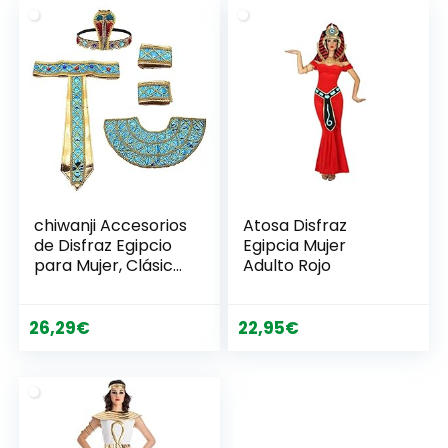
original
actual
era:
es:
38,64€.
35,94€.
chiwanji Accesorios
Atosa Disfraz
de Disfraz Egipcio
Egipcia Mujer
para Mujer, Clásico
Adulto Rojo
Multicolor para
Fiesta de
Cumpleaños,
26,29
€
22,95
€
Disfraz de Hadas,
Conjunto B