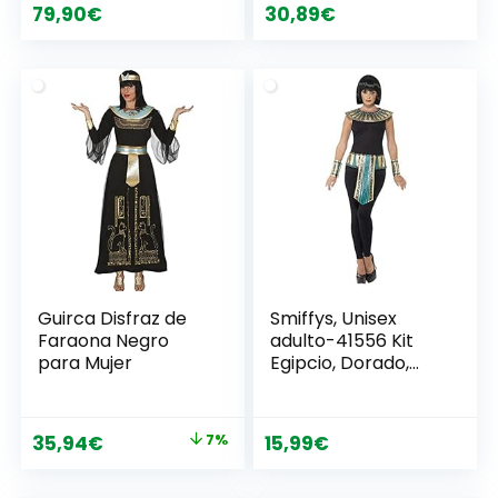
79,90
€
30,89
€
Guirca Disfraz de
Smiffys, Unisex
Faraona Negro
adulto-41556 Kit
para Mujer
Egipcio, Dorado,
con Cuello,
brazaletes y
cinturón, Color Oro,
El
El
35,94
€
7%
15,99
€
Tamaño único
precio
precio
(Smiffy’S 41556)