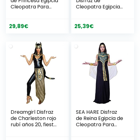
de Princesa Egipcia
Disfraz de
Cleopatra Para
Cleopatra Egipcia
Mujer Adulta
Mujer Adulta
29,89
€
25,39
€
Dreamgirl Disfraz
SEA HARE Disfraz
de Charleston rojo
de Reina Egipcia de
rubí años 20, fiesta
Cleopatra Para
temática carnaval
Mujer Adulta
(S)