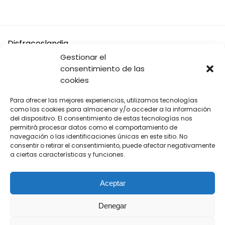
Disfraceslandia
Gestionar el
Buscamos Disfraces Originales y divertidos, así como todo
consentimiento de las
tipo de accesorios y complementos para tu disfraz o tus
cookies
Fiestas.
Para ofrecer las mejores experiencias, utilizamos tecnologías
A cambio solo te pedimos que si vas a comprar en Amazon,
como las cookies para almacenar y/o acceder a la información
compres desde nuestros enlaces.
del dispositivo. El consentimiento de estas tecnologías nos
permitirá procesar datos como el comportamiento de
navegación o las identificaciones únicas en este sitio. No
De cada venta recibimos una pequeña comisión para seguir
consentir o retirar el consentimiento, puede afectar negativamente
manteniendo este sitio web tan original y divertido para ti.
a ciertas características y funciones.
Aceptar
Denegar
Síguenos