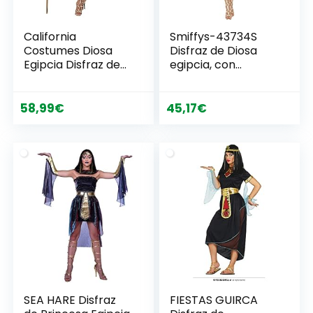
California
Smiffys-43734S
Costumes Diosa
Disfraz de Diosa
Egipcia Disfraz de
egipcia, con
adulto Mujer
Vestido, alas, Collar
y Adorno para la
Cabeza, Color Rojo,
58,99
€
45,17
€
S-EU Tamaño 36-
38 (Smiffy’S
43734S)
SEA HARE Disfraz
FIESTAS GUIRCA