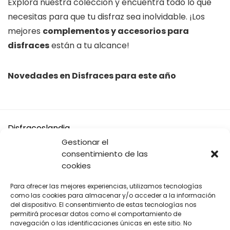
Explora nuestra colección y encuentra todo lo que
necesitas para que tu disfraz sea inolvidable. ¡Los
mejores
complementos y accesorios para
disfraces
están a tu alcance!
Novedades en Disfraces para este año
Disfraceslandia
Gestionar el
Buscamos Disfraces Originales y divertidos, así como todo
consentimiento de las
tipo de accesorios y complementos para tu disfraz o tus
cookies
Fiestas.
Para ofrecer las mejores experiencias, utilizamos tecnologías
A cambio solo te pedimos que si vas a comprar en Amazon,
como las cookies para almacenar y/o acceder a la información
compres desde nuestros enlaces.
del dispositivo. El consentimiento de estas tecnologías nos
permitirá procesar datos como el comportamiento de
navegación o las identificaciones únicas en este sitio. No
De cada venta recibimos una pequeña comisión para seguir