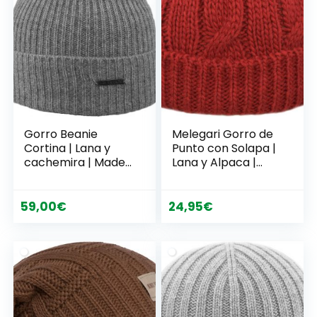
Gorro Beanie
Melegari Gorro de
Cortina | Lana y
Punto con Solapa |
cachemira | Made
Lana y Alpaca |
in Italy | Unisex
Tejer trenzas |
Mujer/Hombre |
Gorizia
59,00
€
24,95
€