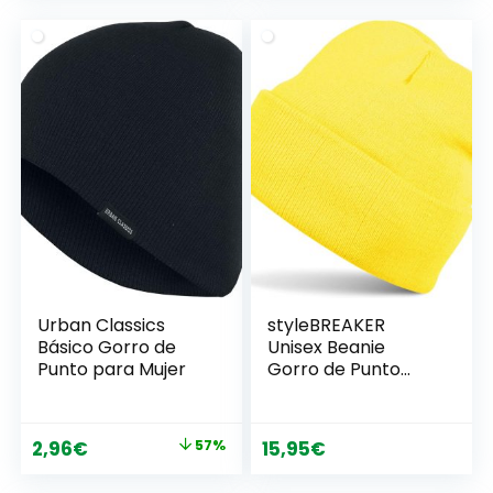
Ecológicas
Urban Classics
styleBREAKER
Básico Gorro de
Unisex Beanie
Punto para Mujer
Gorro de Punto
Unicolor, Gorro de
Punto Fino de
Doble Punto, Gorro
El
El
2,96
€
57%
15,95
€
de Punto cálido
precio
precio
Invierno 04024029