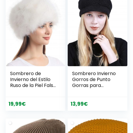
Bicicleta
Sombrero de
Sombrero Invierno
Invierno del Estilo
Gorros de Punto
Ruso de la Piel Falsa
Gorras para
de Las Mujeres
Mujeres Crochet
Sombreros de Las
Cálido Suave
Tapas de esquí de
Sombreros de Esqui
19,99
€
13,99
€
la Moda