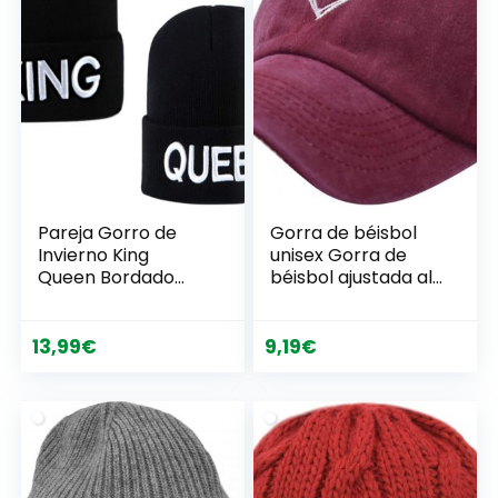
Hombres Mujeres
Pareja Gorro de
Gorra de béisbol
Invierno King
unisex Gorra de
Queen Bordado
béisbol ajustada al
Alfabeto Sombrero
aire libre Gorra de
De Punto Mantener
béisbol de color
Caliente Navidad
puro Gorra de
13,99
€
9,19
€
Partner Regalo
béisbol para
hombres y mujeres
al aire libre Running
Ocio Gorra de
Basecap