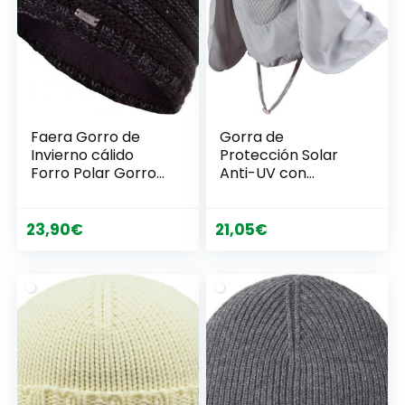
Faera Gorro de
Gorra de
Invierno cálido
Protección Solar
Forro Polar Gorro
Anti-UV con
de Invierno de
Máscara Extraíble
Punto Gorro de
Sombrero Tapa de
Punto Hombre
Cuello y Face Flap
23,90
€
21,05
€
Mujer Talla única
para Ciclismo,
Senderismo, Pesca,
para Hombres
Mujeres