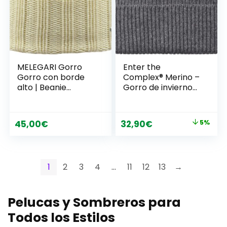
MELEGARI Gorro
Enter the
Gorro con borde
Complex® Merino –
alto | Beanie
Gorro de invierno
Varese | Pura Lana
Tao – 100% lana de
Merino | Made in
merino, gorro de
Italy
punto, suave y
El
El
45,00
€
32,90
€
5%
elástico, de punto
precio
precio
grueso, para
hombre y mujer
original
actual
era:
es:
1
2
3
4
…
11
12
13
→
34,46€.
32,90€.
Pelucas y Sombreros para
Todos los Estilos