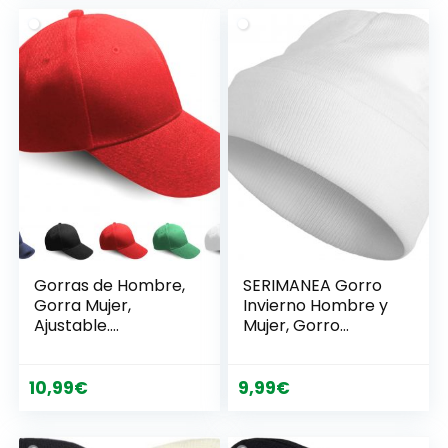
original
actual
era:
es:
6,90€.
2,96€.
Gorras de Hombre,
SERIMANEA Gorro
Gorra Mujer,
Invierno Hombre y
Ajustable.
Mujer, Gorro
Transpirable,
Hombre Tipo
Secado Rápido,
Beanie – Gorras de
Gorra Beisbol
Hombre Invierno –
10,99
€
9,99
€
Hombre, Running,
Tejido, Suave y
Padel, Tenis,
Cálido – 100%
Senderismo, Golf,
Acrílico – Talla