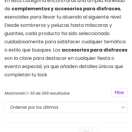
En esta categoría encontrarás una amplia variedad
de
complementos y accesorios para disfraces
,
esenciales para llevar tu atuendo al siguiente nivel.
Desde sombreros y pelucas hasta máscaras y
guantes, cada producto ha sido seleccionado
cuidadosamente para satisfacer cualquier temática
o estilo que busques. Los
accesorios para disfraces
son la clave para destacar en cualquier fiesta o
evento especial, ya que añaden detalles únicos que
completan tu look.
Filter
Ordenado
Mostrando 1–30 de 369 resultados
por
Ordenar por los últimos
los
últimos