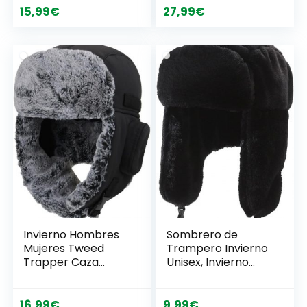
Caza
15,99
€
27,99
€
Invierno Hombres
Sombrero de
Mujeres Tweed
Trampero Invierno
Trapper Caza
Unisex, Invierno
Sombrero Elmer
Cálido Gorro de
Fudd Ejército
Aviador con
Cadete Gorra
Orejeras Gorro
16,99
€
9,99
€