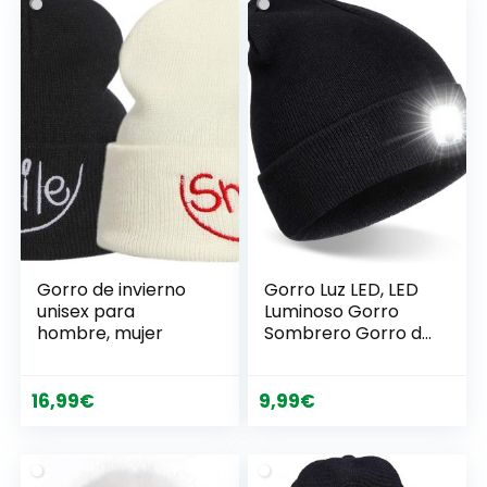
Gorra Unisex,
Única
Protege del Sol y la
Lluvia
Gorro de invierno
Gorro Luz LED, LED
unisex para
Luminoso Gorro
hombre, mujer
Sombrero Gorro de
Punto con Luz
Recargable
Invierno Cálido
16,99
€
9,99
€
Regalos para
Hombres Mujeres
Caminar de Noche
Acampar Andar en