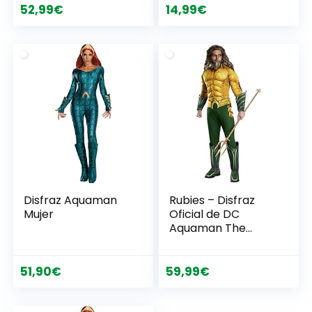
a 10
para adultos, talla
52,99
€
14,99
€
única
Disfraz Aquaman
Rubies – Disfraz
Mujer
Oficial de DC
Aquaman The
Movie, para Adulto,
Talla XL
51,90
€
59,99
€