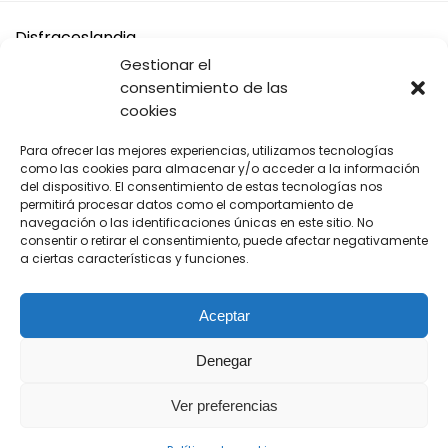
Disfraceslandia
Gestionar el
Buscamos Disfraces Originales y divertidos, así como todo
consentimiento de las
tipo de accesorios y complementos para tu disfraz o tus
cookies
Fiestas.
Para ofrecer las mejores experiencias, utilizamos tecnologías
A cambio solo te pedimos que si vas a comprar en Amazon,
como las cookies para almacenar y/o acceder a la información
compres desde nuestros enlaces.
del dispositivo. El consentimiento de estas tecnologías nos
permitirá procesar datos como el comportamiento de
navegación o las identificaciones únicas en este sitio. No
De cada venta recibimos una pequeña comisión para seguir
consentir o retirar el consentimiento, puede afectar negativamente
manteniendo este sitio web tan original y divertido para ti.
a ciertas características y funciones.
Aceptar
Denegar
Síguenos
Ver preferencias