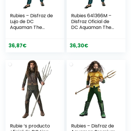
Rubies – Disfraz de
Rubies 641366M –
Lujo de DC
Disfraz Oficial de
Aquaman The
DC Aquaman The
Movie, para niñas
Movie, Mera Girls
de 8 a 10 años
de Lujo, para niñas
de 5 a 7 años
36,87
€
36,30
€
Rubie ‘s producto
Rubies – Disfraz de