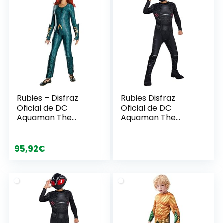
Rubies – Disfraz
Rubies Disfraz
Oficial de DC
Oficial de DC
Aquaman The
Aquaman The
Movie, Mera Girls
Movie, para niños,
Deluxe – Pequeña
Manta Negra,
Edad 3 – 4 años
supervillano, Edad
95,92
€
Media de 5 a 8 años