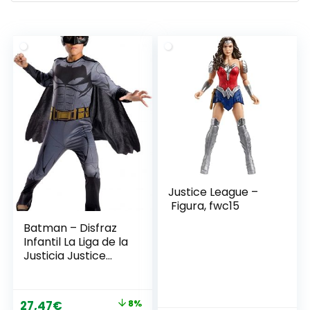
últimos
Justice League –
Figura, fwc15
Batman – Disfraz
Infantil La Liga de la
Justicia Justice
League
El
El
27,47
€
8%