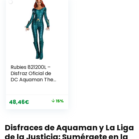
Rubies 821200L –
Disfraz Oficial de
DC Aquaman The
Movie, para Mujer,
Talla Grande (36 a
40)
El
El
48,46
€
15%
precio
precio
original
actual
Disfraces de Aquaman y La Liga
era:
es:
56,76€.
48,46€.
de la Justicia: Sumérgete en la