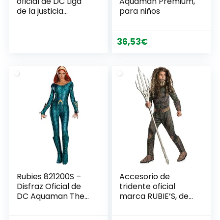
oficial de DC Liga
Aquaman Premium,
de la justicia
para niños
Aquaman, los niños
disfraz
36,53
€
Rubies 821200S –
Accesorio de
Disfraz Oficial de
tridente oficial
DC Aquaman The
marca RUBIE’S, de
Movie, para Mujer,
la liga de la justicia
Talla pequeña de 8
de dc, de Aquaman,