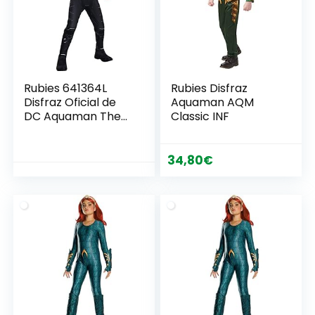
Rubies 641364L
Rubies Disfraz
Disfraz Oficial de
Aquaman AQM
DC Aquaman The
Classic INF
Movie, para niños,
Manta Negra,
supervillano, para
34,80
€
niños de 8 a 10 años