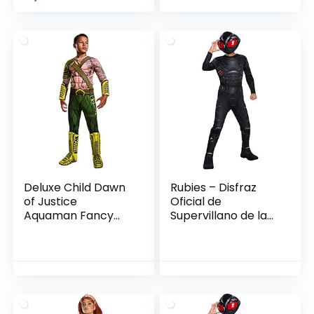
precio
precio
original
actual
era:
es:
29,99€.
27,47€.
Deluxe Child Dawn
Rubies – Disfraz
of Justice
Oficial de
Aquaman Fancy
Supervillano de la
Dress Costume
película de
Medium (Age 5 – 7)
Aquaman de DC,
Color Negro, para
niños de 3 a 4 años