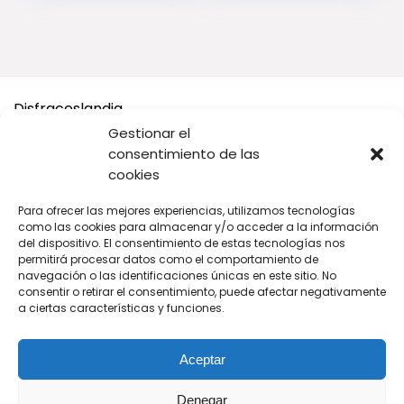
Disfraceslandia
Gestionar el
Buscamos Disfraces Originales y divertidos, así como todo
consentimiento de las
tipo de accesorios y complementos para tu disfraz o tus
cookies
Fiestas.
Para ofrecer las mejores experiencias, utilizamos tecnologías
A cambio solo te pedimos que si vas a comprar en Amazon,
como las cookies para almacenar y/o acceder a la información
compres desde nuestros enlaces.
del dispositivo. El consentimiento de estas tecnologías nos
permitirá procesar datos como el comportamiento de
navegación o las identificaciones únicas en este sitio. No
De cada venta recibimos una pequeña comisión para seguir
consentir o retirar el consentimiento, puede afectar negativamente
manteniendo este sitio web tan original y divertido para ti.
a ciertas características y funciones.
Aceptar
Denegar