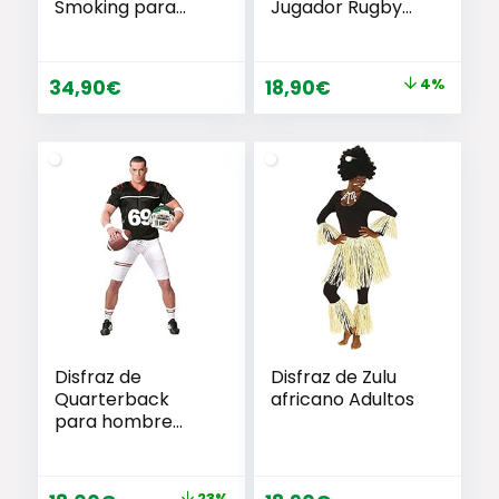
Smoking para
Jugador Rugby
perros Dos
Futbol Americano
Huellas
Negro/Blanco
El
El
34,90
€
18,90
€
4%
precio
precio
original
actual
era:
es:
19,79€.
18,90€.
Disfraz de
Disfraz de Zulu
Quarterback
africano Adultos
para hombre
adulto
23%