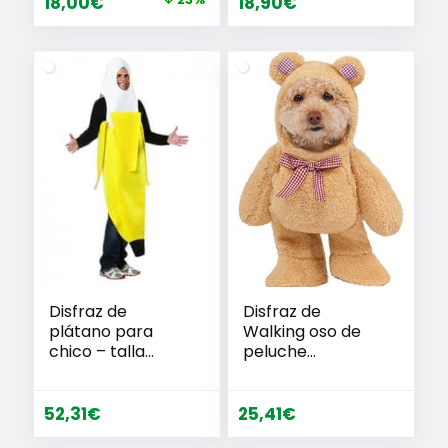
El
El
18,00
€
18,90
€
precio
precio
original
actual
era:
es:
23,23€.
18,00€.
Disfraz de
Disfraz de
plátano para
Walking oso de
chico – talla
peluche
única
mascota, XS
52,31
€
25,41
€