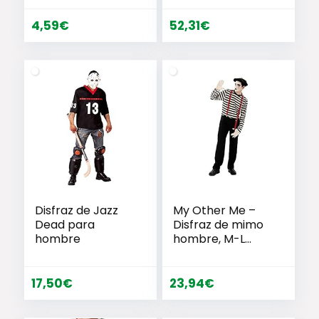
4,59
€
52,31
€
Disfraz de Jazz
My Other Me –
Dead para
Disfraz de mimo
hombre
hombre, M-L
(Viving Costumes
200565)
17,50
€
23,94
€