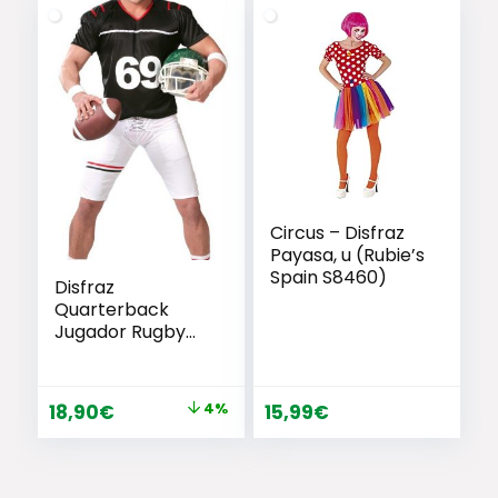
Circus – Disfraz
Payasa, u (Rubie’s
Spain S8460)
Disfraz
Quarterback
Jugador Rugby
Futbol Americano
El
El
18,90
€
4%
15,99
€
precio
precio
original
actual
era:
es: