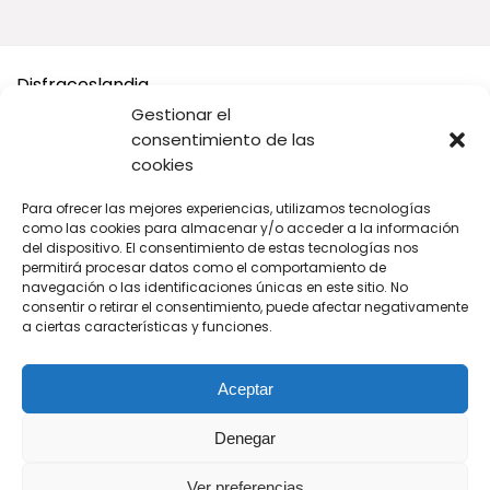
19,79€.
18,90€.
Disfraceslandia
Gestionar el
Buscamos Disfraces Originales y divertidos, así como todo
consentimiento de las
tipo de accesorios y complementos para tu disfraz o tus
cookies
Fiestas.
Para ofrecer las mejores experiencias, utilizamos tecnologías
A cambio solo te pedimos que si vas a comprar en Amazon,
como las cookies para almacenar y/o acceder a la información
compres desde nuestros enlaces.
del dispositivo. El consentimiento de estas tecnologías nos
permitirá procesar datos como el comportamiento de
navegación o las identificaciones únicas en este sitio. No
De cada venta recibimos una pequeña comisión para seguir
consentir o retirar el consentimiento, puede afectar negativamente
manteniendo este sitio web tan original y divertido para ti.
a ciertas características y funciones.
Aceptar
Denegar
Síguenos
Ver preferencias