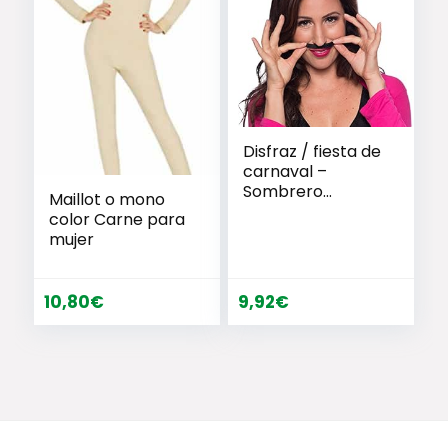
Disfraz / fiesta de
carnaval –
Sombrero
Maillot o mono
mexicano, mini
color Carne para
sombrero –
mujer
unisex
10,80
€
9,92
€