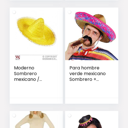
Moderno
Para hombre
Sombrero
verde mexicano
mexicano /
Sombrero +
Sombrero en
negro bigote +
amarillo con
Jumbo Cigar
gracioso Pom en
Fancy Dress
el borde
Accessory gorro
Tash vacaciones
paja Soltero
Noche