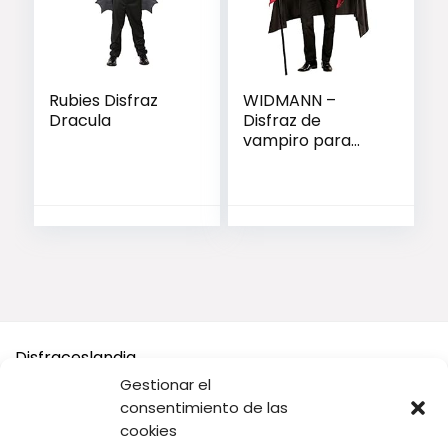
Rubies Disfraz
WIDMANN –
Dracula
Disfraz de
vampiro para
adultos
Disfraceslandia
Gestionar el
Buscamos Disfraces Originales y divertidos, así como todo
consentimiento de las
tipo de accesorios y complementos para tu disfraz o tus
cookies
Fiestas.