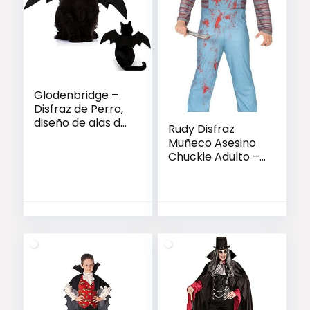
Glodenbridge –
Disfraz de Perro,
diseño de alas de
Rudy Disfraz
Vampiro, para
Muñeco Asesino
Halloween,
Chuckie Adulto –
Disfraz, Vestido,
Guirca 88366
Traje, Bate, alas,
Gatos, Perros con
Circunferencia de
Cuello de 24 – 36
cm, Busto de 36 –
42 cm