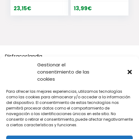
marrón, Talla L
Halloween, Capa
de Vampiro para
23,15
€
13,99
€
Mascotas, Capa
de Vampiro con
alas de
murciélago de
melón, Disfraces
de Cosplay para
Mascotas
Disfraceslandia
Gestionar el
Buscamos Disfraces Originales y divertidos, así como todo
consentimiento de las
tipo de accesorios y complementos para tu disfraz o tus
cookies
Fiestas.
Para ofrecer las mejores experiencias, utilizamos tecnologías
A cambio solo te pedimos que si vas a comprar en Amazon,
como las cookies para almacenar y/o acceder a la información
compres desde nuestros enlaces.
del dispositivo. El consentimiento de estas tecnologías nos
permitirá procesar datos como el comportamiento de
navegación o las identificaciones únicas en este sitio. No
De cada venta recibimos una pequeña comisión para seguir
consentir o retirar el consentimiento, puede afectar negativamente
manteniendo este sitio web tan original y divertido para ti.
a ciertas características y funciones.