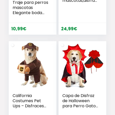
mascotas,disfraz
Traje para perros
de Navidad para
mascotas
perros, lindo
Elegante boda
Santa Claus,
novio
cachorro, gatito,
ropa de fiesta,
10,99
€
24,99
€
gato, año nuevo,
divertido disfraz
para fiestas de
mascotas, trajes
de ropa
California
Capa de Disfraz
Costumes Pet
de Halloween
Ups – Disfraces
para Perro Gato,
para Perro, Color
Disfraces de