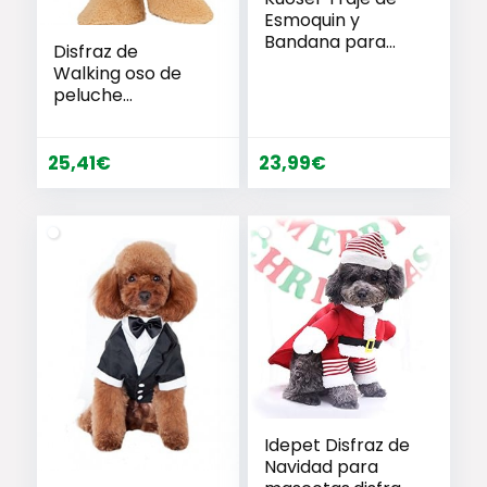
Esmoquin y
Bandana para
Disfraz de
Perro Abrigo
Walking oso de
Ropa Formal
peluche
para Mascotas
mascota, XS
con Pajarita
Desmontable
25,41
€
23,99
€
Disfraz de
Cachorro Camisa
para Boda Fiesta
de Cumpleaños
de Halloween(XS-
XXL)
Idepet Disfraz de
Navidad para