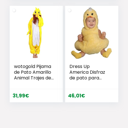
grandes y
Fiestas, Carnaval
pequeños, mini
y Halloween –
pato, juguetes de
Amarillo
bañera para
ducha,
cumpleaños,
artículos de
wotogold Pijama
Dress Up
de Pato Amarillo
America Disfraz
Animal Trajes de
de pato para
Cosplay Adultos
bebé, disfraz de
Unisex
pollito para
bebés, disfraz de
31,99
€
46,01
€
animal de granja
de pollo para
Halloween para
bebés