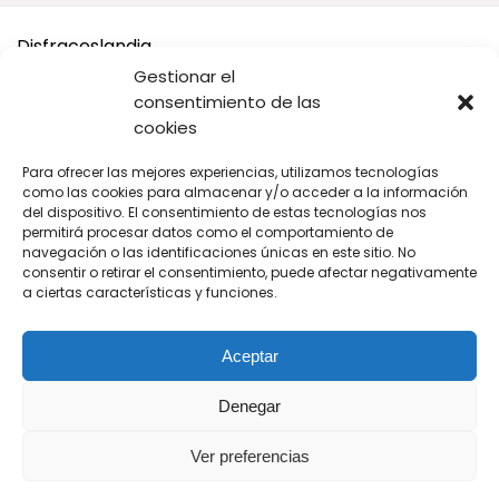
Disfraceslandia
Gestionar el
Buscamos Disfraces Originales y divertidos, así como todo
consentimiento de las
tipo de accesorios y complementos para tu disfraz o tus
cookies
Fiestas.
Para ofrecer las mejores experiencias, utilizamos tecnologías
A cambio solo te pedimos que si vas a comprar en Amazon,
como las cookies para almacenar y/o acceder a la información
compres desde nuestros enlaces.
del dispositivo. El consentimiento de estas tecnologías nos
permitirá procesar datos como el comportamiento de
navegación o las identificaciones únicas en este sitio. No
De cada venta recibimos una pequeña comisión para seguir
consentir o retirar el consentimiento, puede afectar negativamente
manteniendo este sitio web tan original y divertido para ti.
a ciertas características y funciones.
Aceptar
Denegar
Síguenos
Ver preferencias