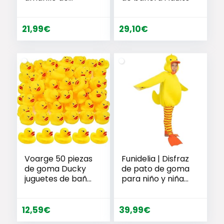
Halloween,
máscara de látex
de cabeza
21,99
€
29,10
€
completa para
fiesta de adultos,
cosplay, máscara
de disfraz
Voarge 50 piezas
Funidelia | Disfraz
de goma Ducky
de pato de goma
juguetes de baño
para niño y niña
clásicos patitos
Animales –
chirridos para la
Disfraz para niños
bañera, juguetes
y divertidos
12,59
€
39,99
€
de baño para
accesorios para