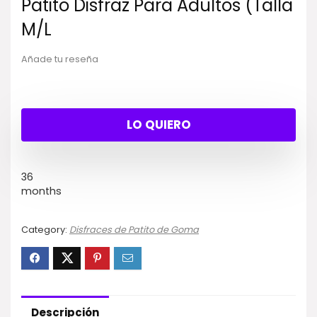
Patito Disfraz Para Adultos (Talla
M/L
Añade tu reseña
LO QUIERO
36
months
Category:
Disfraces de Patito de Goma
Descripción