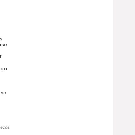
 y
rso
T
para
 se
ñecos