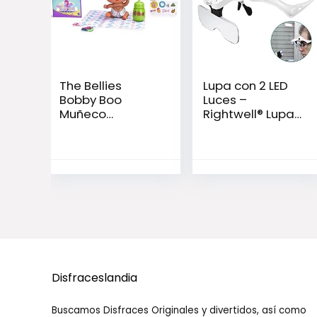
The Bellies
Lupa con 2 LED
Bobby Boo
Luces –
Muñeco
Rightwell® Lupas
interactivo para
de Gran
niños y niñas de
Aumento para
3 a 8 años
Modelismo,Repa
raciones,Coser,S
oldadura,Elimina
r Piojos,Pegar
Piezas
Pequeñas,Joyerí
a y Relojería – 5
Lentes
Intercambiables
Disfraceslandia
(1.0X a 3.5X)
Buscamos Disfraces Originales y divertidos, así como