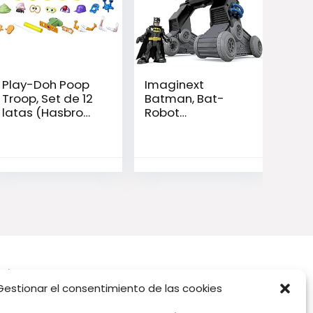
Play-Doh Poop
Imaginext
Troop, Set de 12
Batman, Bat-
latas (Hasbro
Robot
E5810EU40)
transformable,
Juguete para
niño +3 años
(Mattel DMT82)
Síguenos
Gestionar el consentimiento de las cookies