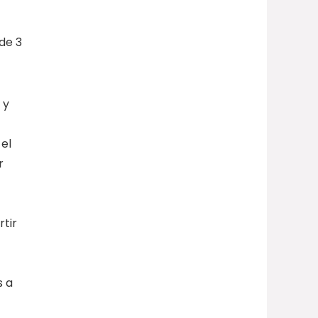
de 3
 y
el
r
tir
s a