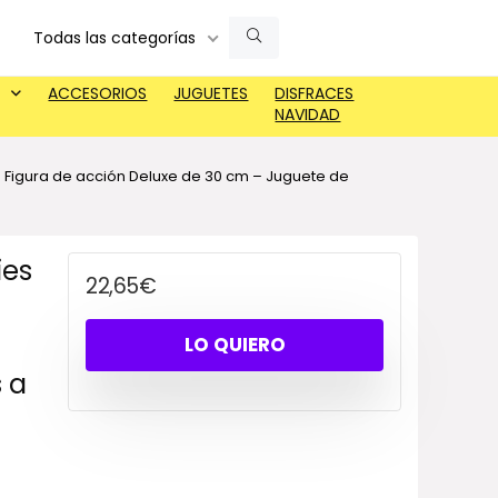
Todas las categorías
ACCESORIOS
JUGUETES
DISFRACES
NAVIDAD
– Figura de acción Deluxe de 30 cm – Juguete de
ies
22,65
€
LO QUIERO
 a