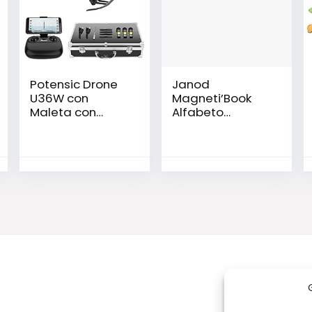
Potensic Drone
Janod
U36W con
Magneti’Book
Maleta con
Alfabeto
Control Remoto,
Juguete
Función de
Educativo
Estabilización de
Altitud, WiFi FPV
2.4Ghz Cámara
HD, Funciones de
Aterrizaje y
Despegue y
Alarma de Fuera
Límite de Vuelo
Antiperdida