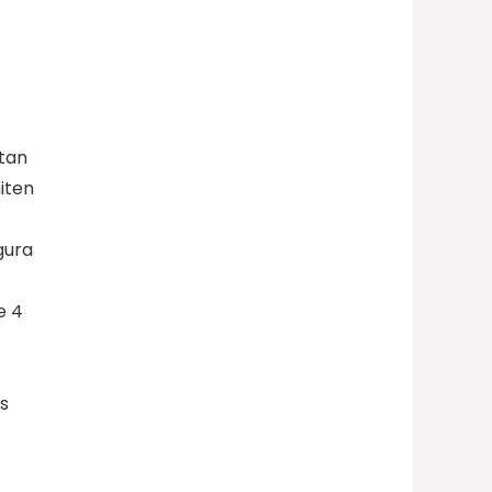
itan
iten
gura
e 4
s