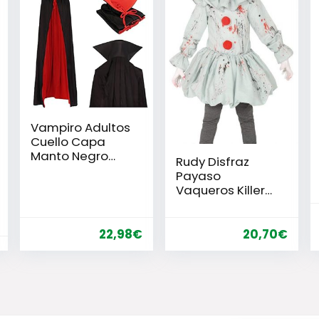
Vampiro Adultos
Cuello Capa
Manto Negro
Rudy Disfraz
Rojo 170cm
Payaso
Vaqueros Killer
IT Niño Guirca
87697
Halloween
22,98
€
20,70
€
Carnaval