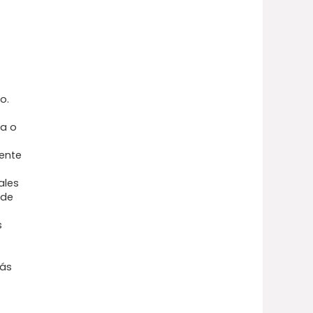
o.
ta o
mente
ales
ade
s
más