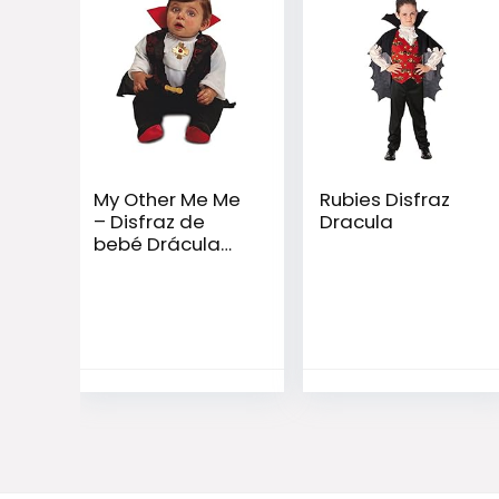
My Other Me Me
Rubies Disfraz
– Disfraz de
Dracula
bebé Drácula
para niño
(Viving
Costumes)