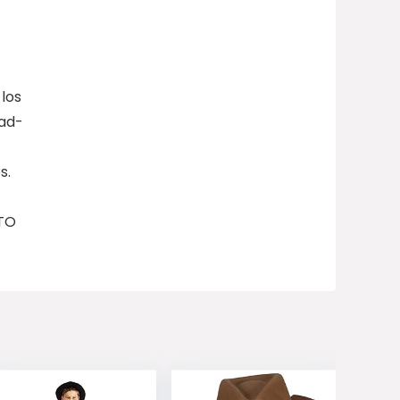
 los
dad-
s.
ETO