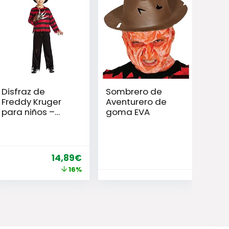
Disfraz de
Sombrero de
Freddy Kruger
Aventurero de
para niños –
goma EVA
Varias Tallas
El
El
14,89
€
precio
precio
16%
original
actual
era:
es:
17,79€.
14,89€.