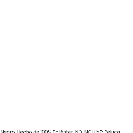
r Negro. Hecho de 100% Poliéster. NO INCLUYE: Peluca