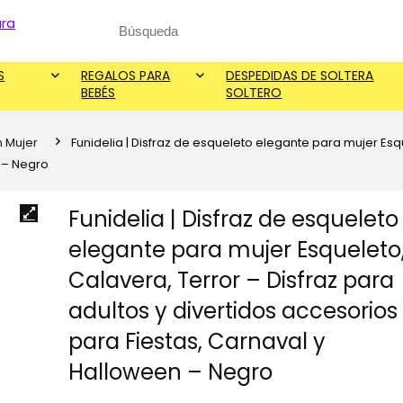
Search
for:
S
REGALOS PARA
DESPEDIDAS DE SOLTERA
BEBÉS
SOLTERO
n Mujer
Funidelia | Disfraz de esqueleto elegante para mujer Esqu
n – Negro
Funidelia | Disfraz de esqueleto
elegante para mujer Esqueleto
Calavera, Terror – Disfraz para
adultos y divertidos accesorios
para Fiestas, Carnaval y
Halloween – Negro