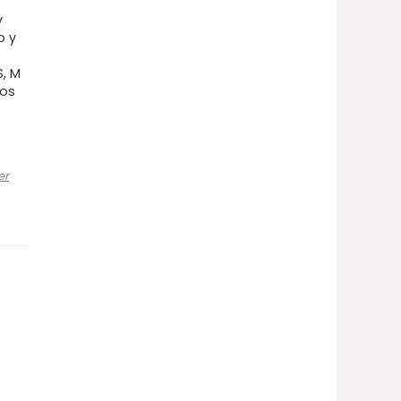
y
o y
S, M
tos
er