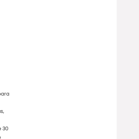
para
s,
e 30
e