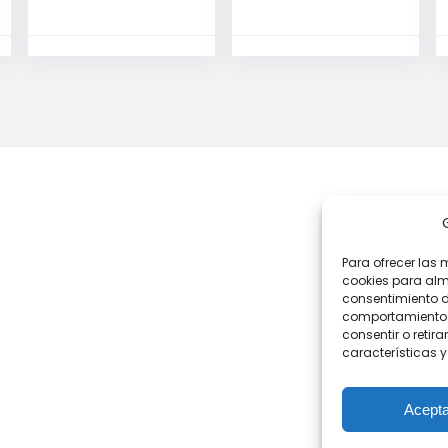
Producto Oficial
de DC
Para ofrecer las 
cookies para alm
consentimiento d
comportamiento d
consentir o retir
características y
Acepta