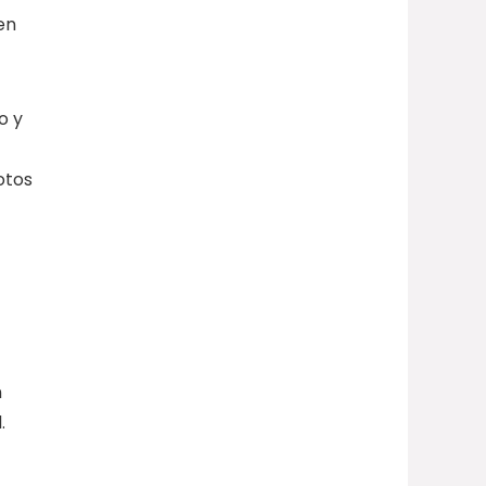
en
o y
fotos
n
.