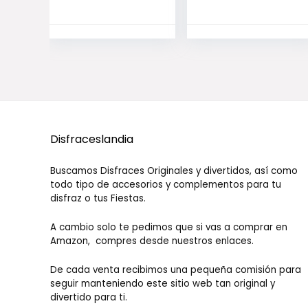
para Halloween,
Disfraz, Vestido,
Traje, Bate, alas,
Gatos, Perros
con
Circunferencia
de Cuello de 24
– 36 cm, Busto
de 36 – 42 cm
Disfraceslandia
Buscamos Disfraces Originales y divertidos, así como
todo tipo de accesorios y complementos para tu
disfraz o tus Fiestas.
A cambio solo te pedimos que si vas a comprar en
Amazon, compres desde nuestros enlaces.
De cada venta recibimos una pequeña comisión para
seguir manteniendo este sitio web tan original y
divertido para ti.