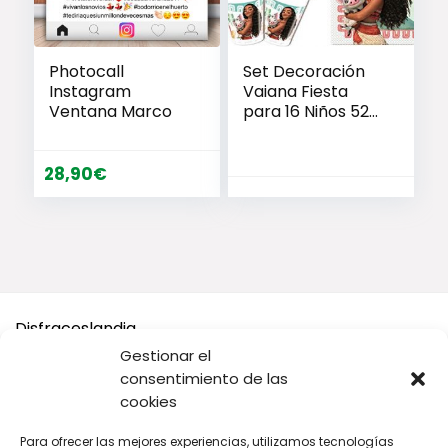
Photocall
Set Decoración
Instagram
Vaiana Fiesta
Ventana Marco
para 16 Niños 52
Piezas
28,90
€
Disfraceslandia
Gestionar el
Buscamos Disfraces Originales y divertidos, así como todo
consentimiento de las
tipo de accesorios y complementos para tu disfraz o tus
cookies
Fiestas.
Para ofrecer las mejores experiencias, utilizamos tecnologías