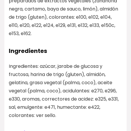
preparados de extractos vegetales (zanahoria
negra, cartamo, baya de sauco, limón), almidón
de trigo (gluten), colorantes: e100, e102, e104,
e110, e120, e122, e124, e129, e131, e132, e133, e150c,
e153, e162.
Ingredientes
Ingredientes: azúcar, jarabe de glucosa y
fructosa, harina de trigo (gluten), almidón,
gelatina, grasa vegetal (palma, coco), aceite
vegetal (palma, coco), acidulantes: e270, e296,
e330, aromas, correctores de acidez: e325, e331,
sal, emulgente: e471, humectante: e422,
colorantes: ver sello.