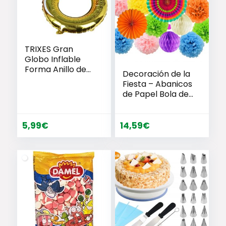
TRIXES Gran
Globo Inflable
Forma Anillo de
Decoración de la
Compromiso
Fiesta – Abanicos
Dorado y Azul
de Papel Bola de
Divertido para
Nido 21 Piezas
Celebración Boda
Fiesta de Amor
5,99
€
14,59
€
de San Valentín