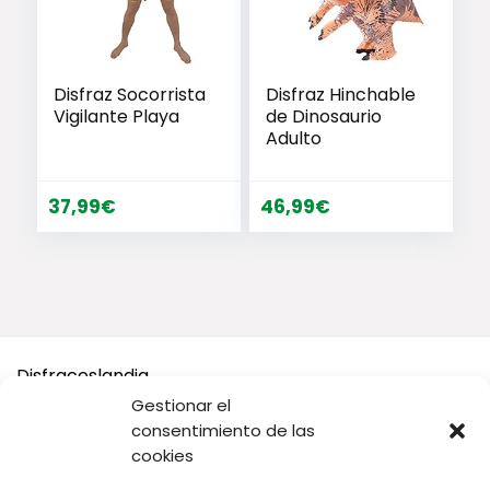
Disfraz Socorrista
Disfraz Hinchable
Vigilante Playa
de Dinosaurio
Adulto
37,99
€
46,99
€
Disfraceslandia
Gestionar el
Buscamos Disfraces Originales y divertidos, así como todo
consentimiento de las
tipo de accesorios y complementos para tu disfraz o tus
cookies
Fiestas.