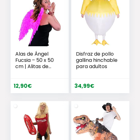
73,99€.
69,95€.
Alas de Ángel
Disfraz de pollo
Fucsia – 50 x 50
gallina hinchable
cm | Alitas de
para adultos
Hada Rosa
Eléctrico |
Accesorio
12,90
€
34,99
€
Angelito |
Accesorio Disfraz
Despedida de
Soltera