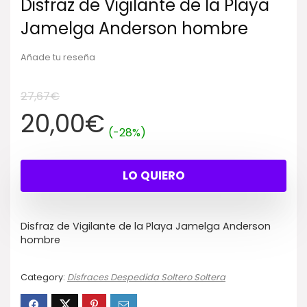
Disfraz de Vigilante de la Playa
Jamelga Anderson hombre
Añade tu reseña
27,67
€
El
El
20,00
€
(-28%)
precio
precio
LO QUIERO
original
actual
era:
es:
Disfraz de Vigilante de la Playa Jamelga Anderson
hombre
27,67€.
20,00€.
Category:
Disfraces Despedida Soltero Soltera