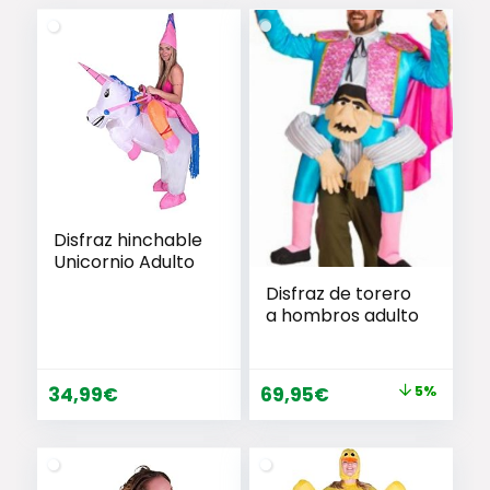
Disfraz hinchable
Unicornio Adulto
Disfraz de torero
a hombros adulto
El
El
34,99
€
69,95
€
5%
precio
precio
original
actual
era:
es: