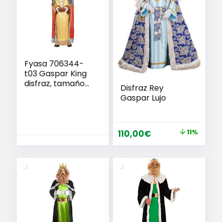
Fyasa 706344-
t03 Gaspar King
disfraz, tamaño
Disfraz Rey
mediano
Gaspar Lujo
El
El
110,00
€
11%
precio
precio
original
actual
era:
es:
124,00€.
110,00€.