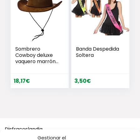
Sombrero
Banda Despedida
Cowboy deluxe
Soltera
vaquero marrón
de piel antelina
18,17
€
3,50
€
Disfraceslandia
Gestionar el