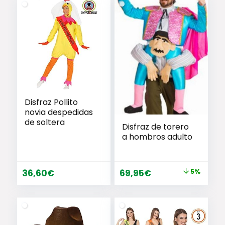
Disfraz Pollito
novia despedidas
de soltera
Disfraz de torero
a hombros adulto
El
El
36,60
€
69,95
€
5%
precio
precio
original
actual
era:
es:
73,99€.
69,95€.