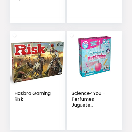
Aumento para
Modelismo,Repar
aciones,Coser,Sol
dadura,Eliminar
Piojos,Pegar
Piezas
Pequeñas,Joyería
y Relojería – 5
Lentes
Intercambiables
(1.0X a 3.5X)
Hasbro Gaming
Science4You –
Risk
Perfumes –
Juguete
Educativo Stem