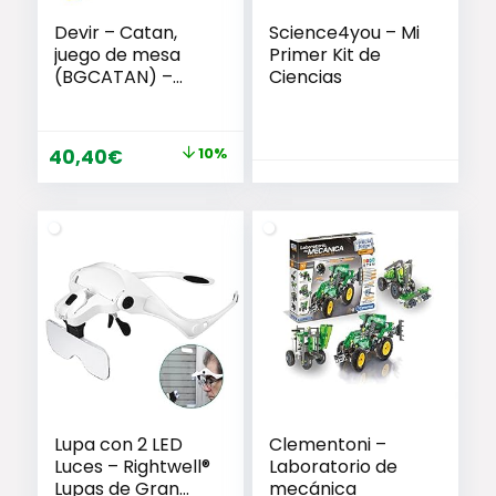
Devir – Catan,
Science4you – Mi
juego de mesa
Primer Kit de
(BGCATAN) –
Ciencias
Idioma castellano
El
El
40,40
€
10%
precio
precio
original
actual
era:
es:
45,00€.
40,40€.
Lupa con 2 LED
Clementoni –
Luces – Rightwell®
Laboratorio de
Lupas de Gran
mecánica