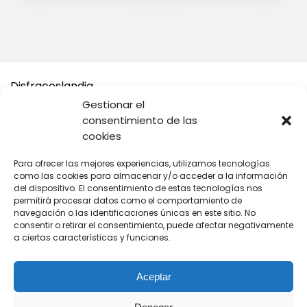
Disfraceslandia
Gestionar el
Buscamos Disfraces Originales y divertidos, así como todo
consentimiento de las
tipo de accesorios y complementos para tu disfraz o tus
cookies
Fiestas.
Para ofrecer las mejores experiencias, utilizamos tecnologías
A cambio solo te pedimos que si vas a comprar en Amazon,
como las cookies para almacenar y/o acceder a la información
compres desde nuestros enlaces.
del dispositivo. El consentimiento de estas tecnologías nos
permitirá procesar datos como el comportamiento de
navegación o las identificaciones únicas en este sitio. No
De cada venta recibimos una pequeña comisión para seguir
consentir o retirar el consentimiento, puede afectar negativamente
manteniendo este sitio web tan original y divertido para ti.
a ciertas características y funciones.
Aceptar